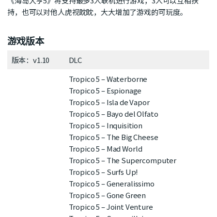
《海岛大亨5》将支持最多3人联机进行游戏，3人可以互相扶
持，也可以对他人虎视眈眈，大大增加了游戏的可玩度。
游戏版本
版本：v1.10
DLC
Tropico 5 – Waterborne
Tropico 5 – Espionage
Tropico 5 – Isla de Vapor
Tropico 5 – Bayo del Olfato
Tropico 5 – Inquisition
Tropico 5 – The Big Cheese
Tropico 5 – Mad World
Tropico 5 – The Supercomputer
Tropico 5 – Surfs Up!
Tropico 5 – Generalissimo
Tropico 5 – Gone Green
Tropico 5 – Joint Venture