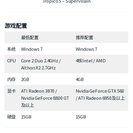
Tropico 5 – Supervillain
游戏配置
最低配置
推荐配置
系统
Windows 7
Windows 7
CPU
Core 2 Duo 2.4GHz /
4核Intel / AMD
Althon X2 2.7GHz
内存
2GB
4GB
显卡
ATI Radeon 3870 /
Nvidia GeForce GTX 560
Nvidia GeForce 8800 GT
/ ATI Radeon 6950及以上
及以上
硬盘
15GB
15GB