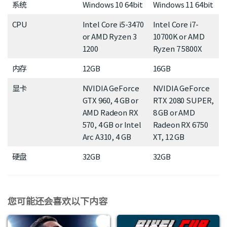
系统
Windows 10 64bit
Windows 11 64bit
CPU
Intel Core i5-3470
Intel Core i7-
or AMD Ryzen 3
10700K or AMD
1200
Ryzen 7 5800X
内存
12GB
16GB
显卡
NVIDIA GeForce
NVIDIA GeForce
GTX 960, 4 GB or
RTX 2080 SUPER,
AMD Radeon RX
8 GB or AMD
570, 4 GB or Intel
Radeon RX 6750
Arc A310, 4 GB
XT, 12 GB
硬盘
32GB
32GB
您可能还会喜欢以下内容