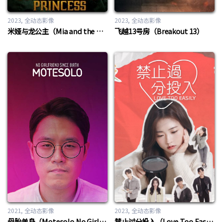
2023
全动态影像
2023
全动态影像
米娅与龙公主（Mia and the Dragon Princess）
飞越13号房（Breakout 13）
2021
全动态影像
2023
全动态影像
母胎单身（Motesolo No Girlfriend Since Birth）
禁止过分投入（Love Too Easily）