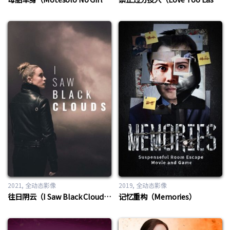
2021
全动态影像
2019
全动态影像
往日阴云（I Saw Black Clouds）
记忆重构（Memories）