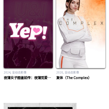
2024
全动态影像
2020
全动态影像
夜蒲女子图鉴前传：夜蒲觅爱（Yep!）
复体（The Complex）