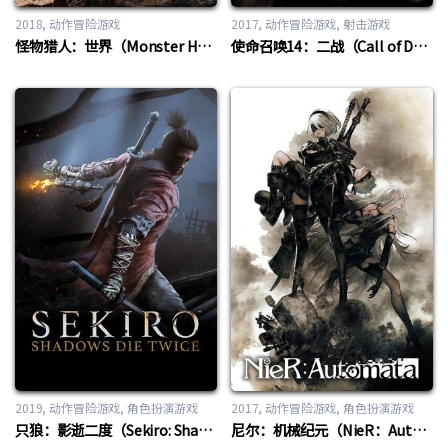
2018
动作冒险游戏
2017
动作冒险游戏
,
射击游戏
怪物猎人：世界（Monster Hunter：World）
使命召唤14：二战（Call of Duty 14：WWII）
2019
动作冒险游戏
,
角色扮演游戏
2017
动作冒险游戏
,
角色扮演游戏
只狼：影逝二度（Sekiro: Shadows Die Twice）
尼尔：机械纪元（NieR：Automata）