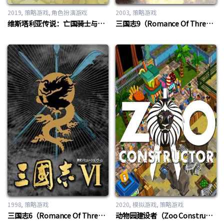
2019
策略游戏
,
角色扮演游戏
2003
策略游戏
维斯塔利亚传说：亡国骑士与星辰巫女（Vestaria Saga I: War of the Scions）
三国志9（Romance Of Three Kingdom 9）
1998
策略游戏
2020
模拟游戏
,
策略游戏
三国志6（Romance Of Three Kingdom 6）
动物园建设者（Zoo Constructor）