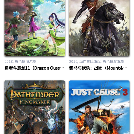
2018
角色扮演游戏
2010
动作冒险游戏
,
角色扮演游戏
勇者斗恶龙11（Dragon Quest XI）
骑马与砍杀：战团（Mount&blade: Warband）