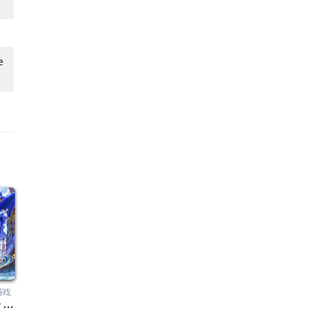
e
游戏
神田川JET GIRLS（Kandagawa Jet Girls）