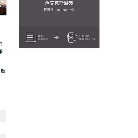
同
采
，取