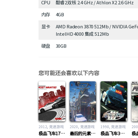
CPU
酷睿2双核 2.4 GHz / Athlon X2 2.6 GHz
内存
4GB
显卡
AMD Radeon 3870 512Mb / NVIDIA GeFo
IntelHD 4000 集成 512Mb
硬盘
30GB
您可能还会喜欢以下内容
2012
竞速游戏
2020
竞速游戏
1998
竞速游戏
200
极品飞车17：最高通缉（Need for Speed 17：Most Wanted）
最后的元素：寻找明天（The Last Element: Looking For Tomorrow）
极品飞车3：热力追踪（Need For Speed 3: Hot Pursuit）