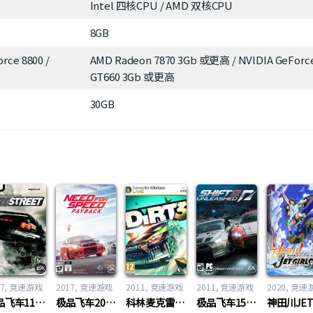
Intel 四核CPU / AMD 双核CPU
8GB
rce 8800 /
AMD Radeon 7870 3Gb 或更高 / NVIDIA GeForc
GT660 3Gb 或更高
30GB
7
竞速游戏
2017
竞速游戏
2011
竞速游戏
2011
竞速游戏
2020
竞速
极品飞车11：街道争霸（Need for Speed 11: ProStreet）
极品飞车20：复仇（Need For Speed 20: Payback）
科林麦克雷拉力赛之尘埃3（Colin McRae DiRT 3）
极品飞车15：变速2（Need for Speed 15： Shift 2）