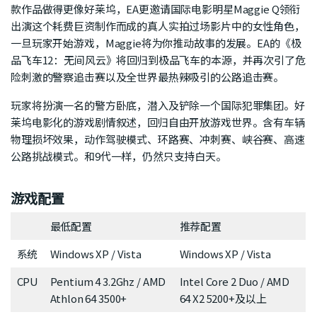
款作品做得更像好莱坞，EA更邀请国际电影明星Maggie Q领衔
出演这个耗费巨资制作而成的真人实拍过场影片中的女性角色，
一旦玩家开始游戏，Maggie将为你推动故事的发展。EA的《极
品飞车12：无间风云》将回归到极品飞车的本源，并再次引了危
险刺激的警察追击赛以及全世界最热辣吸引的公路追击赛。
玩家将扮演一名的警方卧底，潜入及铲除一个国际犯罪集团。好
莱坞电影化的游戏剧情叙述，回归自由开放游戏世界。含有车辆
物理损坏效果，动作驾驶模式、环路赛、冲刺赛、峡谷赛、高速
公路挑战模式。和9代一样，仍然只支持白天。
游戏配置
最低配置
推荐配置
系统
Windows XP / Vista
Windows XP / Vista
CPU
Pentium 4 3.2Ghz / AMD
Intel Core 2 Duo / AMD
Athlon 64 3500+
64 X2 5200+及以上