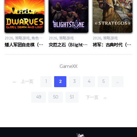
2026
策略游戏
,
角色扮演游戏
2026
策略游戏
2026
策略游戏
矮人军团自走棋（Dwarves: Glory, Death and Loot）
灾厄之石（Blightstone）
将军：古典时代（Strategos）
GameXX
← 上一页
1
2
3
4
5
…
49
50
51
下一页 →