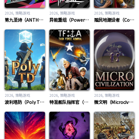
2026
策略游戏
2026
策略游戏
2026
策略游戏
第九圣诗（ANTHEM#9）
异能重组（Powers Reconfiguration）
殖民地建设者（Colonize）
2026
策略游戏
2026
策略游戏
2026
策略游戏
波利塔防（Poly TD）
特混舰队指挥官（Task Force Admiral）
微文明（Microcivilization）