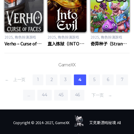
2025
角色扮演游戏
2025
角色扮演游戏
2025
角色扮演游戏
Verho – Curse of Faces
直入炼狱（INTO EVIL）
奇异种子（Strange Seed）
GameXX
← 上一页
1
2
3
4
5
6
7
…
44
45
46
下一页 →
Copyright © 2014-2027, GameXX
艾克斯游戏秘境 All