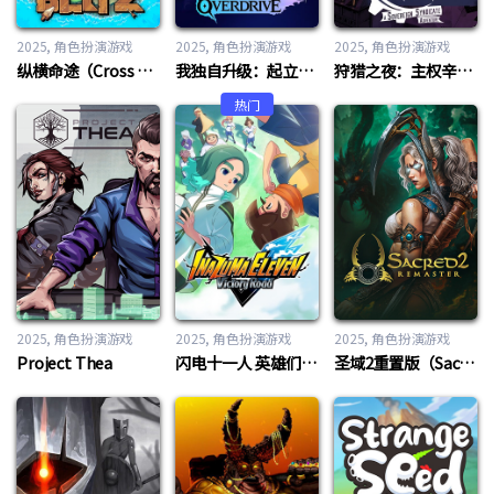
2025
角色扮演游戏
2025
角色扮演游戏
2025
角色扮演游戏
纵横命途（Cross Blitz）
我独自升级：起立·觉醒（Solo Leveling: ARISE OVERDRIVE）
狩猎之夜：主权辛迪加（Hunter’s Moon: A Sovereign Syndicate Adventure）
热门
2025
角色扮演游戏
2025
角色扮演游戏
2025
角色扮演游戏
Project Thea
闪电十一人 英雄们的胜利之路（INAZUMA ELEVEN: Victory Road）
圣域2重置版（Sacred 2 Remaster）