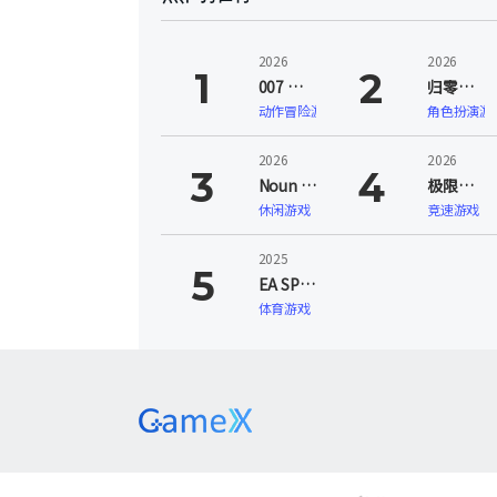
2026
2026
007 初露锋芒（007 First Light）
归零巡礼：亡谍镇魂曲（ZERO PARADES: For Dead Spies）
动作冒险游戏
角色扮演游
2026
2026
Noun Town 语言学习（Noun Town Language Learning）
极限竞速：地平线6（Forza Horizon 6）
休闲游戏
竞速游戏
2025
EA SPORTS FC 26
体育游戏