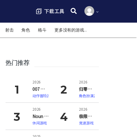
搜索:
射击
角色
格斗
更多没有的游戏…
热门推荐
2026
2026
007 初露锋芒（007 First Light）
归零巡礼：亡谍镇魂曲（ZERO PARADES: For Dead Spies）
动作冒险游戏
角色扮演游戏
2026
2026
Noun Town 语言学习（Noun Town Language Learning）
极限竞速：地平线6（Forza Horizon 6）
休闲游戏
竞速游戏
2025