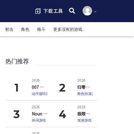
搜索:
射击
角色
格斗
更多没有的游戏…
热门推荐
2026
2026
007 初露锋芒（007 First Light）
归零巡礼：亡谍镇魂曲（ZERO PARADES: For Dead Spies）
动作冒险游戏
角色扮演游戏
2026
2026
Noun Town 语言学习（Noun Town Language Learning）
极限竞速：地平线6（Forza Horizon 6）
休闲游戏
竞速游戏
2025