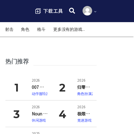
搜索:
射击
角色
格斗
更多没有的游戏…
热门推荐
2026
2026
007 初露锋芒（007 First Light）
归零巡礼：亡谍镇魂曲（ZERO PARADES: For Dead Spies）
动作冒险游戏
角色扮演游戏
2026
2026
Noun Town 语言学习（Noun Town Language Learning）
极限竞速：地平线6（Forza Horizon 6）
休闲游戏
竞速游戏
2025