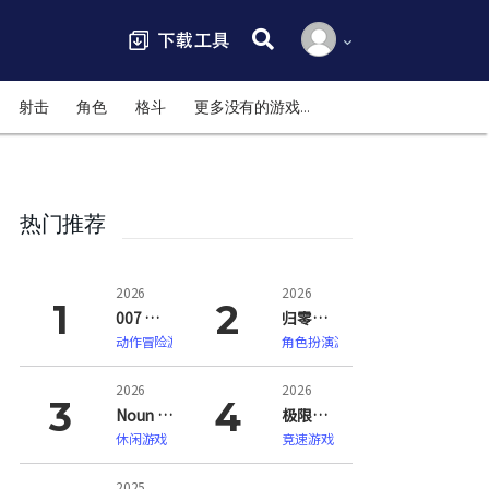
搜索:
射击
角色
格斗
更多没有的游戏…
热门推荐
2026
2026
007 初露锋芒（007 First Light）
归零巡礼：亡谍镇魂曲（ZERO PARADES: For Dead Spies）
动作冒险游戏
角色扮演游戏
2026
2026
Noun Town 语言学习（Noun Town Language Learning）
极限竞速：地平线6（Forza Horizon 6）
休闲游戏
竞速游戏
2025