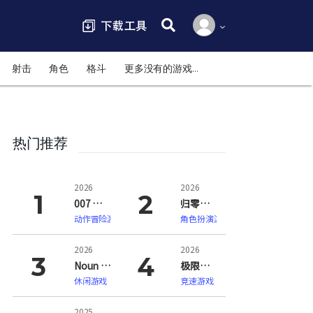
搜索:
射击
角色
格斗
更多没有的游戏…
热门推荐
2026
2026
007 初露锋芒（007 First Light）
归零巡礼：亡谍镇魂曲（ZERO PARADES: For Dead Spies）
动作冒险游戏
角色扮演游戏
2026
2026
Noun Town 语言学习（Noun Town Language Learning）
极限竞速：地平线6（Forza Horizon 6）
休闲游戏
竞速游戏
2025