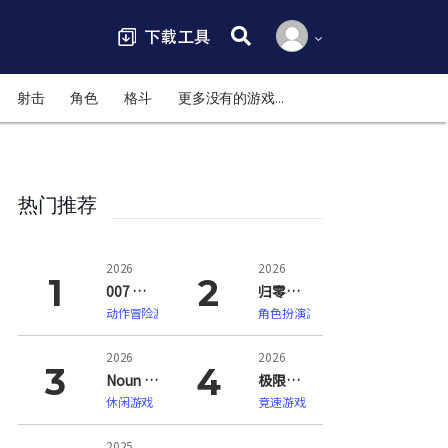
搜索:
射击
角色
格斗
更多没有的游戏…
热门推荐
2026
2026
007 初露锋芒（007 First Light）
归零巡礼：亡谍镇魂曲（ZERO PARADES: For Dead Spies）
动作冒险游戏
角色扮演游戏
2026
2026
Noun Town 语言学习（Noun Town Language Learning）
极限竞速：地平线6（Forza Horizon 6）
休闲游戏
竞速游戏
2025