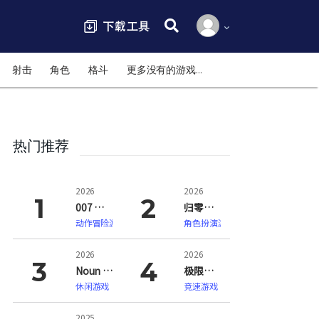
搜索:
射击
角色
格斗
更多没有的游戏…
热门推荐
2026
2026
007 初露锋芒（007 First Light）
归零巡礼：亡谍镇魂曲（ZERO PARADES: For Dead Spies）
动作冒险游戏
角色扮演游戏
2026
2026
Noun Town 语言学习（Noun Town Language Learning）
极限竞速：地平线6（Forza Horizon 6）
休闲游戏
竞速游戏
2025