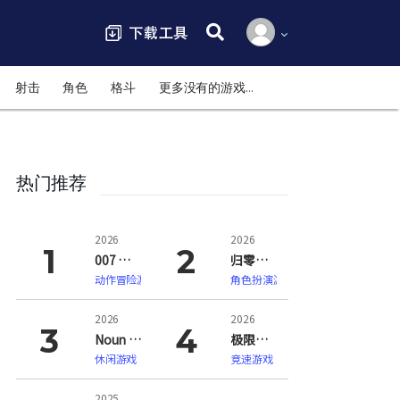
搜索:
射击
角色
格斗
更多没有的游戏…
热门推荐
2026
2026
007 初露锋芒（007 First Light）
归零巡礼：亡谍镇魂曲（ZERO PARADES: For Dead Spies）
动作冒险游戏
角色扮演游戏
2026
2026
Noun Town 语言学习（Noun Town Language Learning）
极限竞速：地平线6（Forza Horizon 6）
休闲游戏
竞速游戏
2025