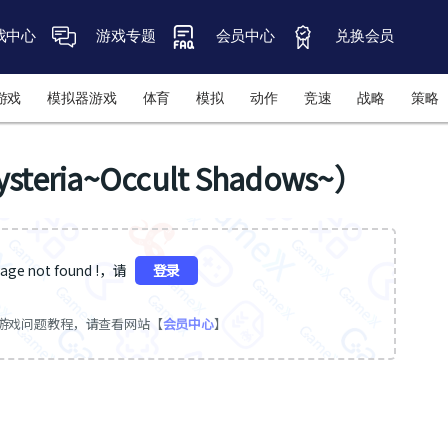
戏中心
游戏专题
会员中心
兑换会员
游戏
模拟器游戏
体育
模拟
动作
竞速
战略
策略
ia~Occult Shadows~）
ge not found !，请
登录
游戏问题教程，请查看网站【
会员中心
】