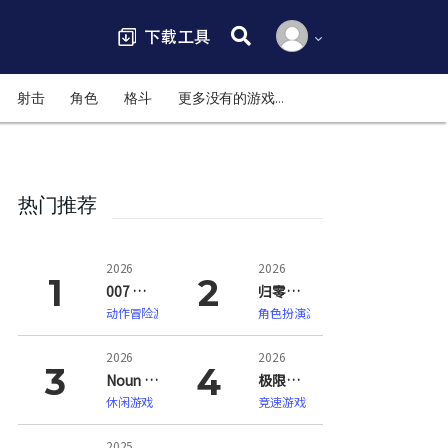
搜索:
射击
角色
格斗
更多没有的游戏…
热门推荐
2026
2026
007 初露锋芒（007 First Light）
归零巡礼：亡谍镇魂曲（ZERO PARADES: For Dead Spies）
动作冒险游戏
角色扮演游戏
2026
2026
Noun Town 语言学习（Noun Town Language Learning）
极限竞速：地平线6（Forza Horizon 6）
休闲游戏
竞速游戏
2025