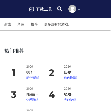
搜索:
射击
角色
格斗
更多没有的游戏…
热门推荐
2026
2026
007 初露锋芒（007 First Light）
归零巡礼：亡谍镇魂曲（ZERO PARADES: For Dead Spies）
动作冒险游戏
角色扮演游戏
2026
2026
Noun Town 语言学习（Noun Town Language Learning）
极限竞速：地平线6（Forza Horizon 6）
休闲游戏
竞速游戏
2025