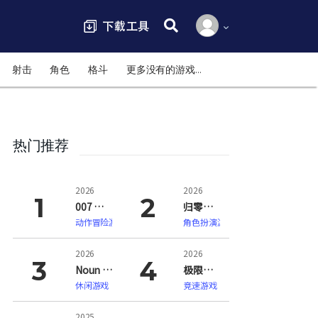
搜索:
射击
角色
格斗
更多没有的游戏…
热门推荐
2026
2026
007 初露锋芒（007 First Light）
归零巡礼：亡谍镇魂曲（ZERO PARADES: For Dead Spies）
动作冒险游戏
角色扮演游戏
2026
2026
Noun Town 语言学习（Noun Town Language Learning）
极限竞速：地平线6（Forza Horizon 6）
休闲游戏
竞速游戏
2025