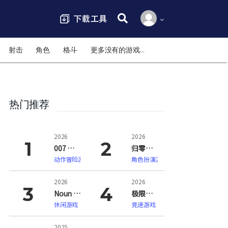
搜索:
射击
角色
格斗
更多没有的游戏…
热门推荐
2026
2026
007 初露锋芒（007 First Light）
归零巡礼：亡谍镇魂曲（ZERO PARADES: For Dead Spies）
动作冒险游戏
角色扮演游戏
2026
2026
Noun Town 语言学习（Noun Town Language Learning）
极限竞速：地平线6（Forza Horizon 6）
休闲游戏
竞速游戏
2025