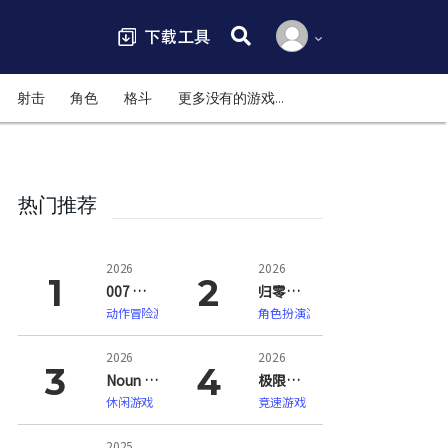
搜索:
射击
角色
格斗
更多没有的游戏…
热门推荐
2026
2026
007 初露锋芒（007 First Light）
归零巡礼：亡谍镇魂曲（ZERO PARADES: For Dead Spies）
动作冒险游戏
角色扮演游戏
2026
2026
Noun Town 语言学习（Noun Town Language Learning）
极限竞速：地平线6（Forza Horizon 6）
休闲游戏
竞速游戏
2025