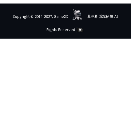
Copyright © 2014-2027, GameXX
艾克斯游戏秘境 All
Rights Reserved