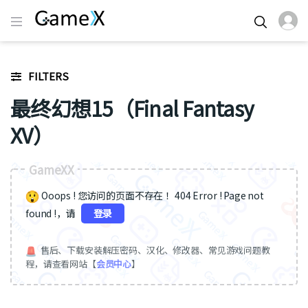
FILTERS
最终幻想15（Final Fantasy
XV）
GameXX
Ooops ! 您访问的页面不存在 ！404 Error ! Page not
found !，请
登录
售后、下载安装解压密码、汉化、修改器、常见游戏问题教
程，请查看网站【
会员中心
】