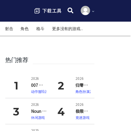
搜索:
射击
角色
格斗
更多没有的游戏…
热门推荐
2026
2026
007 初露锋芒（007 First Light）
归零巡礼：亡谍镇魂曲（ZERO PARADES: For Dead Spies）
动作冒险游戏
角色扮演游戏
2026
2026
Noun Town 语言学习（Noun Town Language Learning）
极限竞速：地平线6（Forza Horizon 6）
休闲游戏
竞速游戏
2025