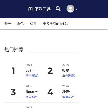
搜索:
射击
角色
格斗
更多没有的游戏…
热门推荐
2026
2026
007 初露锋芒（007 First Light）
归零巡礼：亡谍镇魂曲（ZERO PARADES: For Dead Spies）
动作冒险游戏
角色扮演游戏
2026
2026
Noun Town 语言学习（Noun Town Language Learning）
极限竞速：地平线6（Forza Horizon 6）
休闲游戏
竞速游戏
2025