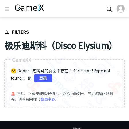
FILTERS
极乐迪斯科（Disco Elysium）
GameXX
Ooops ! 您访问的页面不存在 ！404 Error ! Page not
found !，请
登录
售后、下载安装解压密码、汉化、修改器、常见游戏问题教
程，请查看网站【
会员中心
】