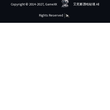
Copyright © 2014-2027, GameXX
艾克斯游戏秘境 All
Rights Reserved