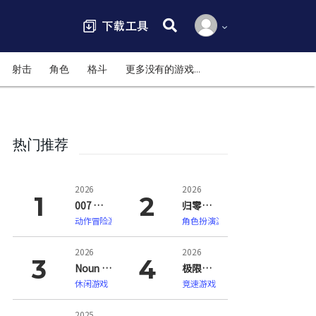
搜索:
射击
角色
格斗
更多没有的游戏…
热门推荐
2026
2026
007 初露锋芒（007 First Light）
归零巡礼：亡谍镇魂曲（ZERO PARADES: For Dead Spies）
动作冒险游戏
角色扮演游戏
2026
2026
Noun Town 语言学习（Noun Town Language Learning）
极限竞速：地平线6（Forza Horizon 6）
休闲游戏
竞速游戏
2025