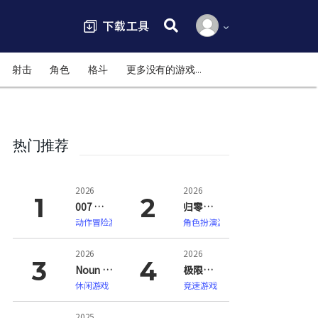
搜索:
射击
角色
格斗
更多没有的游戏…
热门推荐
2026
2026
007 初露锋芒（007 First Light）
归零巡礼：亡谍镇魂曲（ZERO PARADES: For Dead Spies）
动作冒险游戏
角色扮演游戏
2026
2026
Noun Town 语言学习（Noun Town Language Learning）
极限竞速：地平线6（Forza Horizon 6）
休闲游戏
竞速游戏
2025