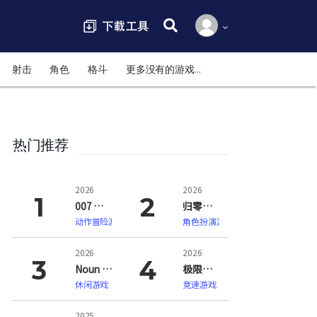
搜索:
射击
角色
格斗
更多没有的游戏…
热门推荐
2026
2026
007 初露锋芒（007 First Light）
归零巡礼：亡谍镇魂曲（ZERO PARADES: For Dead Spies）
动作冒险游戏
角色扮演游戏
2026
2026
Noun Town 语言学习（Noun Town Language Learning）
极限竞速：地平线6（Forza Horizon 6）
休闲游戏
竞速游戏
2025