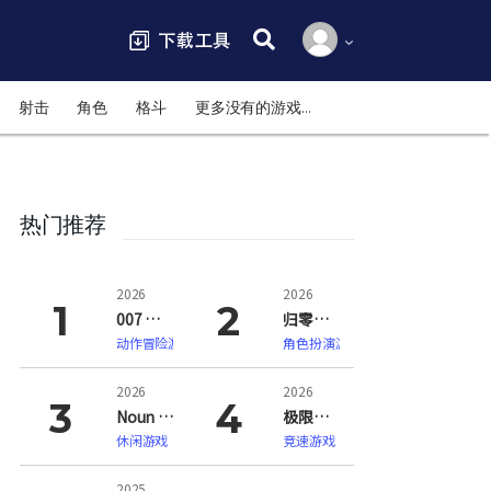
搜索:
射击
角色
格斗
更多没有的游戏…
热门推荐
2026
2026
007 初露锋芒（007 First Light）
归零巡礼：亡谍镇魂曲（ZERO PARADES: For Dead Spies）
动作冒险游戏
角色扮演游戏
2026
2026
Noun Town 语言学习（Noun Town Language Learning）
极限竞速：地平线6（Forza Horizon 6）
休闲游戏
竞速游戏
2025